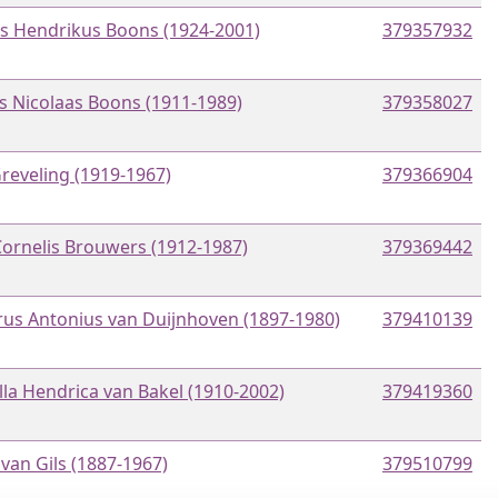
s Hendrikus Boons (1924-2001)
379357932
s Nicolaas Boons (1911-1989)
379358027
reveling (1919-1967)
379366904
Cornelis Brouwers (1912-1987)
379369442
us Antonius van Duijnhoven (1897-1980)
379410139
lla Hendrica van Bakel (1910-2002)
379419360
van Gils (1887-1967)
379510799