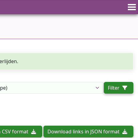
rlijden.
Filter
n CSV format
Download links in JSON format