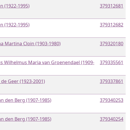
n (1922-1995)
379312681
n (1922-1995)
379312682
a Martina Cloin (1903-1980)
379320180
s Wilhelmus Maria van Groenendael (1909-
379335561
 de Geer (1923-2001)
379337861
an den Berg (1907-1985)
379340253
an den Berg (1907-1985)
379340254