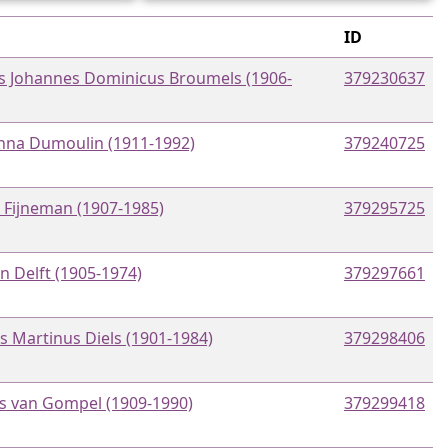
ID
s Johannes Dominicus Broumels (1906-
379230637
nna Dumoulin (1911-1992)
379240725
s Fijneman (1907-1985)
379295725
n Delft (1905-1974)
379297661
s Martinus Diels (1901-1984)
379298406
s van Gompel (1909-1990)
379299418