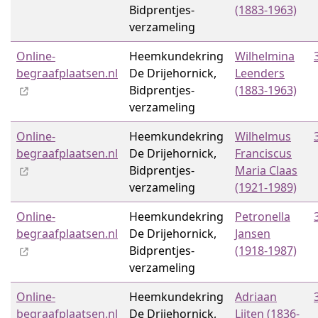
Bidprentjes­
(1883-1963)
verzameling
Online-
Heemkundekring
Wilhelmina
begraafplaatsen.nl
De Drijehornick,
Leenders
Bidprentjes­
(1883-1963)
verzameling
Online-
Heemkundekring
Wilhelmus
begraafplaatsen.nl
De Drijehornick,
Franciscus
Bidprentjes­
Maria Claas
verzameling
(1921-1989)
Online-
Heemkundekring
Petronella
begraafplaatsen.nl
De Drijehornick,
Jansen
Bidprentjes­
(1918-1987)
verzameling
Online-
Heemkundekring
Adriaan
begraafplaatsen.nl
De Drijehornick,
Lijten (1836-