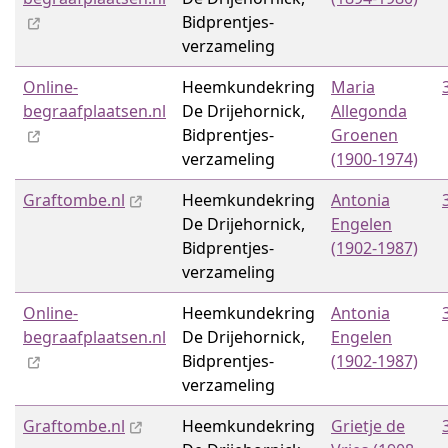
Bidprentjes­
verzameling
Online-
Heemkundekring
Maria
begraafplaatsen.nl
De Drijehornick,
Allegonda
Bidprentjes­
Groenen
verzameling
(1900-1974)
Graftombe.nl
Heemkundekring
Antonia
De Drijehornick,
Engelen
Bidprentjes­
(1902-1987)
verzameling
Online-
Heemkundekring
Antonia
begraafplaatsen.nl
De Drijehornick,
Engelen
Bidprentjes­
(1902-1987)
verzameling
Graftombe.nl
Heemkundekring
Grietje de