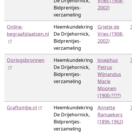
De Drijehornick,
Vries (1908-
Bidprentjes­
2002)
verzameling
Online-
Heemkundekring
Grietje de
begraafplaatsen.nl
De Drijehornick,
Vries (1908-
Bidprentjes­
2002)
verzameling
Oorlogsbronnen
Heemkundekring
Josephus
De Drijehornick,
Petrus
Bidprentjes­
Wijnandus
verzameling
Marie
Moonen
(1900-????)
Graftombe.nl
Heemkundekring
Annette
De Drijehornick,
Ramaekers
Bidprentjes­
(1896-1962)
verzameling