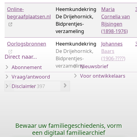
Online-
Heemkundekring
Maria
begraafplaatsen.nl
De Drijehornick,
Cornelia van
Bidprentjes­
Rijsingen
verzameling
(1898-1976)
Oorlogsbronnen
Heemkundekring
Johannes
De Drijehornick,
Baars
Direct naar...
Bidprentjes­
(1906-????)
verzameling
Nieuwsbrief
Abonnement
Voor ontwikkelaars
Vraag/antwoord
‹
›
Disclaimer
Bewaar uw familiegeschiedenis, vorm
een digitaal familiearchief