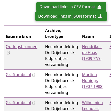
Download links in CSV format
Download links in JSON format
Archive,
Externe bron
brontype
Naam
Oorlogsbronnen
Heemkundekring
Hendrikus
De Drijehornick,
de Haas
Bidprentjes­
(1909-????)
verzameling
Graftombe.nl
Heemkundekring
Martina
De Drijehornick,
Honings
Bidprentjes­
(1907-1988)
verzameling
Graftombe.nl
Heemkundekring
Wilhelmina
De Drijehornick,
Leenders