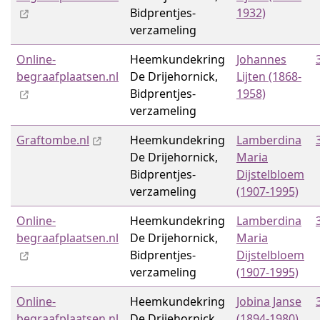
Bidprentjes­
1932)
verzameling
Online-
Heemkundekring
Johannes
begraafplaatsen.nl
De Drijehornick,
Lijten (1868-
Bidprentjes­
1958)
verzameling
Graftombe.nl
Heemkundekring
Lamberdina
De Drijehornick,
Maria
Bidprentjes­
Dijstelbloem
verzameling
(1907-1995)
Online-
Heemkundekring
Lamberdina
begraafplaatsen.nl
De Drijehornick,
Maria
Bidprentjes­
Dijstelbloem
verzameling
(1907-1995)
Online-
Heemkundekring
Jobina Janse
begraafplaatsen.nl
De Drijehornick,
(1894-1980)