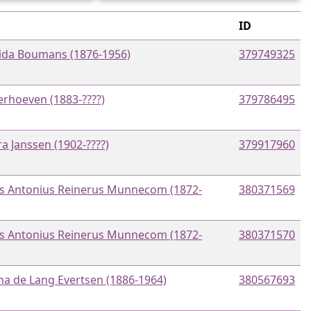
ID
ida Boumans (1876-1956)
379749325
erhoeven (1883-????)
379786495
a Janssen (1902-????)
379917960
s Antonius Reinerus Munnecom (1872-
380371569
s Antonius Reinerus Munnecom (1872-
380371570
na de Lang Evertsen (1886-1964)
380567693