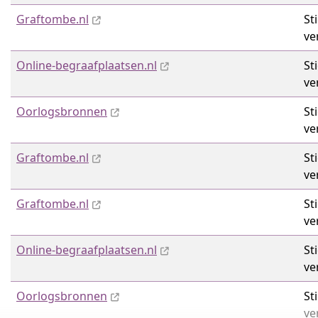
Graftombe.nl
St
ve
Online-begraafplaatsen.nl
St
ve
Oorlogsbronnen
St
ve
Graftombe.nl
St
ve
Graftombe.nl
St
ve
Online-begraafplaatsen.nl
St
ve
Oorlogsbronnen
St
ve