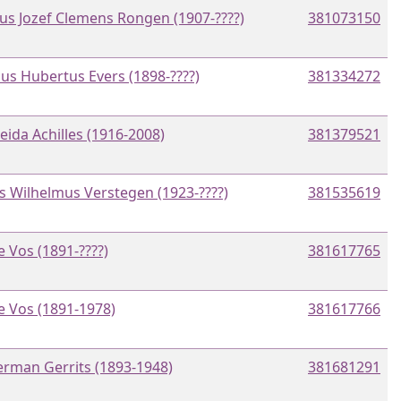
us Jozef Clemens Rongen (1907-????)
381073150
us Hubertus Evers (1898-????)
381334272
eida Achilles (1916-2008)
381379521
s Wilhelmus Verstegen (1923-????)
381535619
e Vos (1891-????)
381617765
e Vos (1891-1978)
381617766
erman Gerrits (1893-1948)
381681291