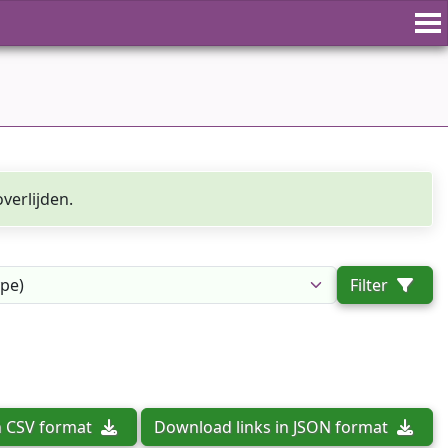
verlijden.
Filter
n CSV format
Download links in JSON format