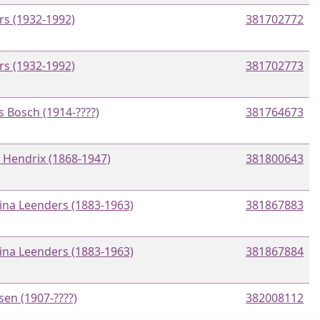
rs (1932-1992)
381702772
rs (1932-1992)
381702773
 Bosch (1914-????)
381764673
 Hendrix (1868-1947)
381800643
ina Leenders (1883-1963)
381867883
ina Leenders (1883-1963)
381867884
nsen (1907-????)
382008112