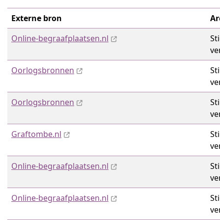
Externe bron
Ar
Online-begraafplaatsen.nl
St
ve
Oorlogsbronnen
St
ve
Oorlogsbronnen
St
ve
Graftombe.nl
St
ve
Online-begraafplaatsen.nl
St
ve
Online-begraafplaatsen.nl
St
ve