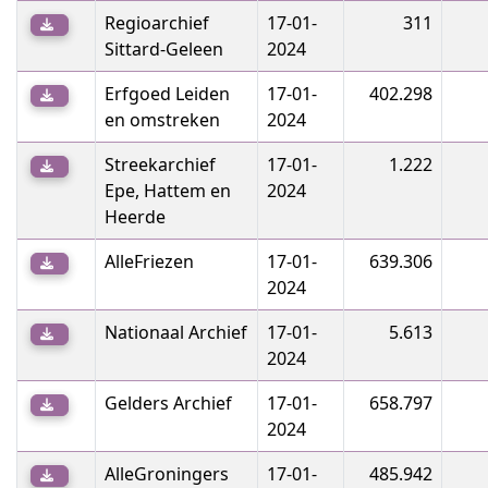
wget https://oa-export.s3.nl-ams.scw.cloud/csv/ven.bs
Regioarchief
17-01-
311
wget https://oa-export.s3.nl-ams.scw.cloud/csv/vev.bs
wget https://oa-export.s3.nl-ams.scw.cloud/csv/was.bs
Sittard-Geleen
2024
wget https://oa-export.s3.nl-ams.scw.cloud/csv/wba.bs
wget https://oa-export.s3.nl-ams.scw.cloud/csv/wfa.bs
wget https://oa-export.s3.nl-ams.scw.cloud/csv/zar.bs
Erfgoed Leiden
17-01-
402.298
wget https://oa-export.s3.nl-ams.scw.cloud/csv/zdk.bs
en omstreken
2024
Streekarchief
17-01-
1.222
Epe, Hattem en
2024
Heerde
AlleFriezen
17-01-
639.306
2024
Nationaal Archief
17-01-
5.613
2024
Gelders Archief
17-01-
658.797
2024
AlleGroningers
17-01-
485.942