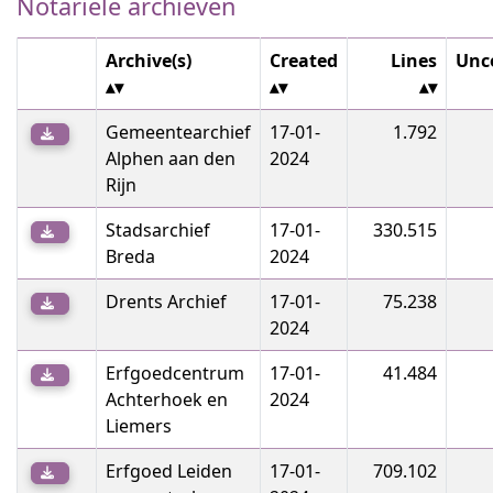
Notariële archieven
Archive(s)
Created
Lines
Unc
Gemeentearchief
17-01-
1.792
Alphen aan den
2024
Rijn
Stadsarchief
17-01-
330.515
Breda
2024
Drents Archief
17-01-
75.238
2024
Erfgoedcentrum
17-01-
41.484
Achterhoek en
2024
Liemers
Erfgoed Leiden
17-01-
709.102