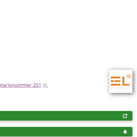
ntaris­num­mer 251
,