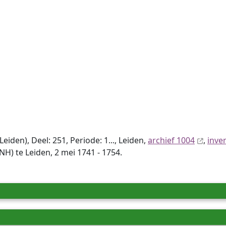
den), Deel: 251, Periode: 1..., Leiden,
archief 1004
,
inve
) te Leiden, 2 mei 1741 - 1754.