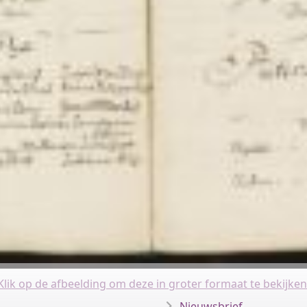
Klik op de afbeelding om deze in groter formaat te bekijken
Nieuwsbrief