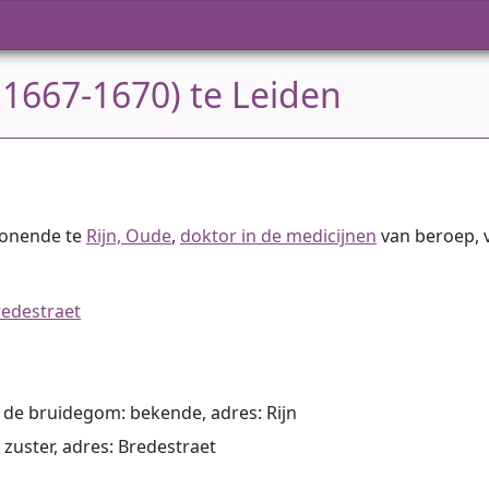
 1667-1670) te Leiden
wonende te
Rijn, Oude
,
doktor in de medicijnen
van beroep, v
redestraet
t de bruidegom: bekende, adres: Rijn
: zuster, adres: Bredestraet