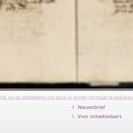
Klik op de afbeelding om deze in groter formaat te bekijken
Nieuwsbrief
Voor ontwikkelaars