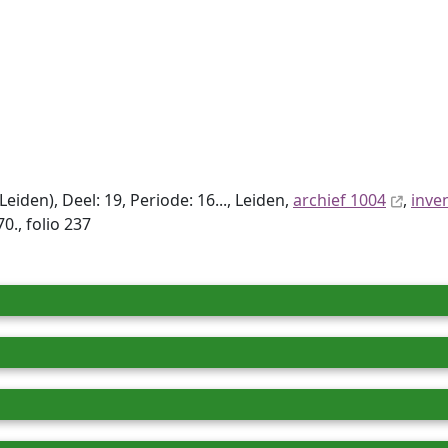
den), Deel: 19, Periode: 16..., Leiden,
archief 1004
,
inve
., folio 237