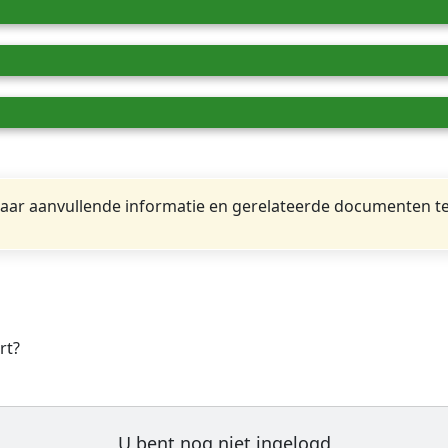
ar aanvullende informatie en gerelateerde documenten te
rt?
U bent nog niet ingelogd