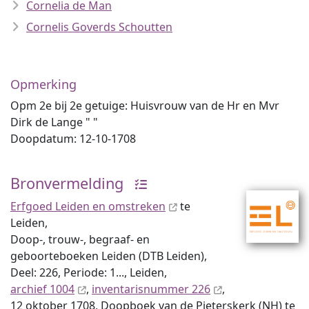
Cornelia de Man
Cornelis Goverds Schoutten
Opmerking
Opm 2e bij 2e getuige: Huisvrouw van de Hr en Mvr
Dirk de Lange " "
Doopdatum: 12-10-1708
Bronvermelding
Erfgoed Leiden en omstreken
te
Leiden,
Doop-, trouw-, begraaf- en
geboorteboeken Leiden (DTB Leiden),
Deel: 226, Periode: 1..., Leiden,
archief 1004
,
inventaris­num­mer 226
,
12 oktober 1708, Doopboek van de Pieterskerk (NH) te