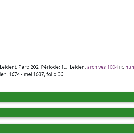
den), Part: 202, Période: 1..., Leiden,
archives 1004
,
num
, 1674 - mei 1687, folio 36