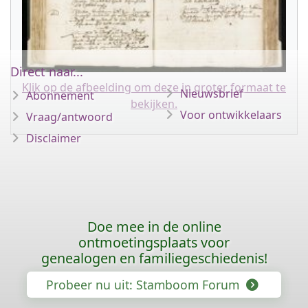
Direct naar...
Klik op de afbeelding om deze in groter formaat te
Nieuwsbrief
Abonnement
bekijken.
Voor ontwikkelaars
Vraag/antwoord
Disclaimer
Doe mee in de online
ontmoetingsplaats voor
genealogen en familiegeschiedenis!
Probeer nu uit: Stamboom Forum