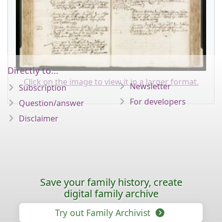
Directly to...
Click on the image to view it in a larger format.
Newsletter
Subscription
For developers
Question/answer
Disclaimer
Save your family history, create
digital family archive
Try out Family Archivist