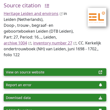
Source citation
Heritage Leiden and environs
in
Leiden (Netherlands),
Doop-, trouw-, begraaf- en
geboorteboeken Leiden (DTB Leiden),
Part: 27, Period: 16..., Leiden,
archive 1004
,
inventory number 27
, CC. Kerkelijk
ondertrouwboek (NH) van Leiden, juni 1698 - 1702.,
folio 122
View on source website
Report an error
Download data