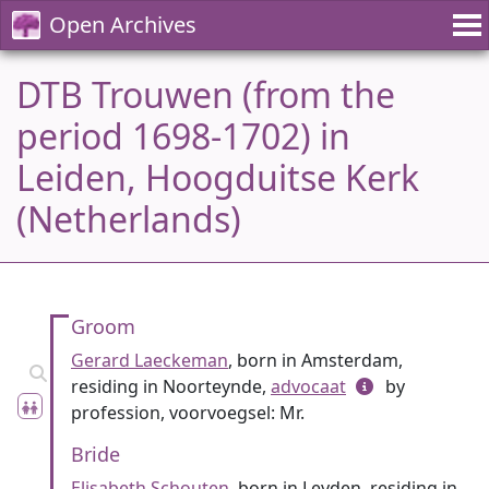
Open Archives
DTB Trouwen (from the
period 1698-1702) in
Leiden, Hoogduitse Kerk
(Netherlands)
Groom
Gerard Laeckeman
, born in Amsterdam,
residing in Noorteynde,
advocaat
by
profession, voorvoegsel: Mr.
Bride
Elisabeth Schouten
, born in Leyden, residing in