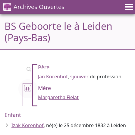
Archives Ouvertes
BS Geboorte le à Leiden
(Pays-Bas)
Père
Jan Korenhof
,
sjouwer
de profession
Mère
Margaretha Fielat
Enfant
Izak Korenhof
, né(e) le 25 décembre 1832 à Leiden