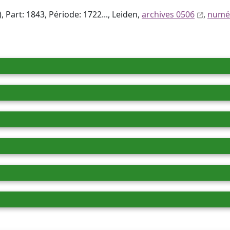
 Part: 1843, Période: 1722..., Leiden,
archives 0506
,
numér