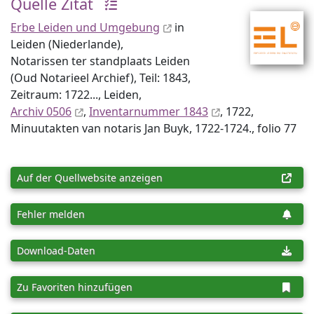
Quelle Zitat
Erbe Leiden und Umgebung
in
Leiden (Niederlande),
Notarissen ter standplaats Leiden
(Oud Notarieel Archief), Teil: 1843,
Zeitraum: 1722..., Leiden,
Archiv 0506
,
Inventar­nummer 1843
, 1722,
Minuutakten van notaris Jan Buyk, 1722-1724., folio 77
Auf der Quellwebsite anzeigen
Fehler melden
Download-Daten
Zu Favoriten hinzufügen