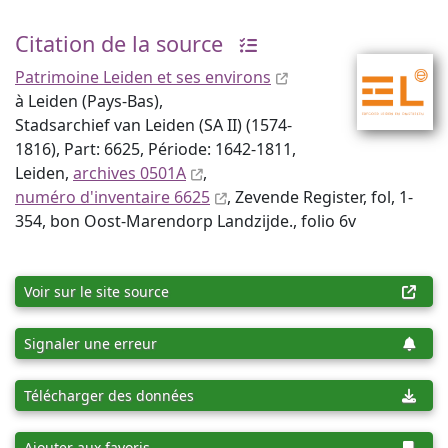
Citation de la source
Patrimoine Leiden et ses environs
à Leiden (Pays-Bas),
Stadsarchief van Leiden (SA II) (1574-
1816), Part: 6625, Période: 1642-1811,
Leiden,
archives 0501A
,
numéro d'inventaire 6625
, Zevende Register, fol, 1-
354, bon Oost-Marendorp Landzijde., folio 6v
Voir sur le site source
Signaler une erreur
Télécharger des données
Ajouter aux favoris