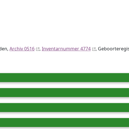
iden,
Archiv 0516
,
Inventar­nummer 4774
, Geboorteregist