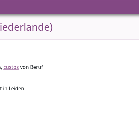
iederlande)
n,
custos
von Beruf
t in Leiden
n