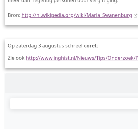
meer dan negentig personen door vergiftiging.
Bron:
http://nl.wikipedia.org/wiki/Maria_Swanenburg
Op zaterdag 3 augustus schreef
coret
:
Zie ook
http://www.inghist.nl/Nieuws/Tips/Onderzoe