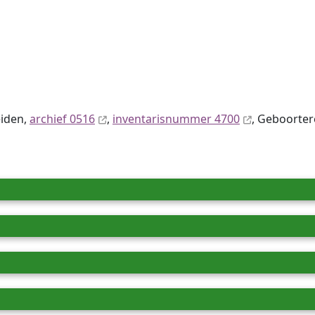
eiden,
archief 0516
,
inventaris­num­mer 4700
, Geboorter