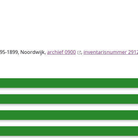
895-1899, Noordwijk,
archief 0900
,
inventaris­num­mer 291