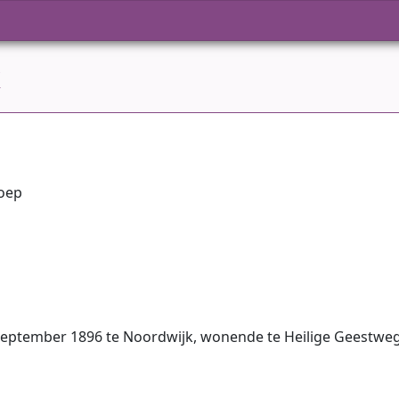
k
oep
september 1896 te Noordwijk, wonende te Heilige Geestwe