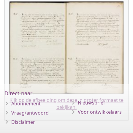
Direct naar...
Klik op de afbeelding om deze in groter formaat te
Nieuwsbrief
Abonnement
bekijken.
Voor ontwikkelaars
Vraag/antwoord
Disclaimer