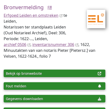
Bronvermelding
Erfgoed Leiden en omstreken
te
Leiden,
Notarissen ter standplaats Leiden
(Oud Notarieel Archief), Deel: 306,
Periode: 1622-..., Leiden,
archief 0506
,
inventaris­num­mer 306
, 1622,
Minuutakten van van notaris Pieter [Pietersz.] van
Velsen, 1622-1624., folio 7
Bekijk op bronwebsite
Fout melden
Gegevens downloaden