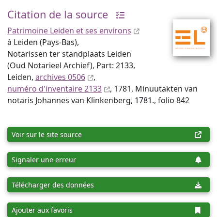
Citation de la source
Patrimoine Leiden et ses environs
à Leiden (Pays-Bas),
Notarissen ter standplaats Leiden
(Oud Notarieel Archief), Part: 2133,
Leiden,
archives 0506
,
numéro d'inventaire 2133
, 1781, Minuutakten van
notaris Johannes van Klinkenberg, 1781., folio 842
Voir sur le site source
Signaler une erreur
Télécharger des données
Ajouter aux favoris