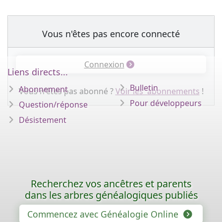
Vous n'êtes pas encore connecté
Connexion
Liens directs...
Bulletin
Abonnement
Vous n'êtes pas abonné ?
Voir les abonnements
!
Pour développeurs
Question/réponse
Désistement
Recherchez vos ancêtres et parents
dans les arbres généalogiques publiés
Commencez avec Généalogie Online