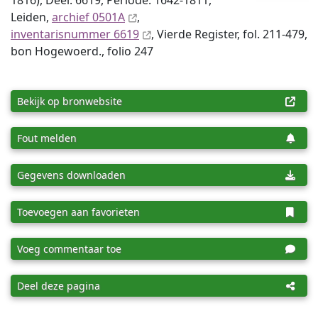
1816), Deel: 6619, Periode: 1642-1811,
Leiden,
archief 0501A
,
inventaris­num­mer 6619
, Vierde Register, fol. 211-479,
bon Hogewoerd., folio 247
Bekijk op bronwebsite
Fout melden
Gegevens downloaden
Toevoegen aan favorieten
Voeg commentaar toe
Deel deze pagina