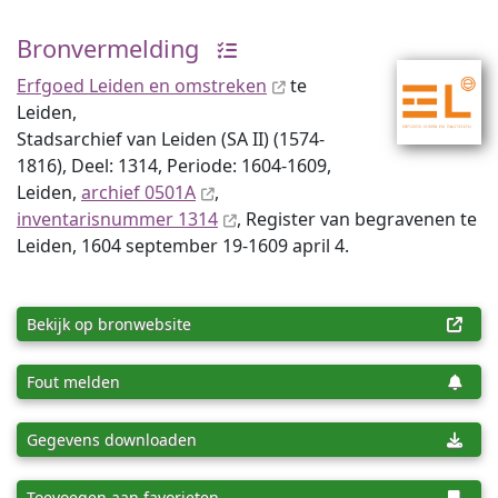
Bronvermelding
Erfgoed Leiden en omstreken
te
Leiden,
Stadsarchief van Leiden (SA II) (1574-
1816), Deel: 1314, Periode: 1604-1609,
Leiden,
archief 0501A
,
inventaris­num­mer 1314
, Register van begravenen te
Leiden, 1604 september 19-1609 april 4.
Bekijk op bronwebsite
Fout melden
Gegevens downloaden
Toevoegen aan favorieten