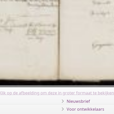
Klik op de afbeelding om deze in groter formaat te bekijken
Nieuwsbrief
Voor ontwikkelaars