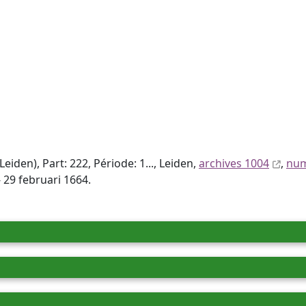
den), Part: 222, Période: 1..., Leiden,
archives 1004
,
num
 29 februari 1664.