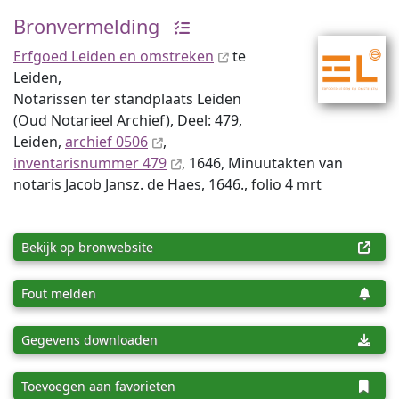
Bronvermelding
Erfgoed Leiden en omstreken
te
Leiden,
Notarissen ter standplaats Leiden
(Oud Notarieel Archief), Deel: 479,
Leiden,
archief 0506
,
inventaris­num­mer 479
, 1646, Minuutakten van
notaris Jacob Jansz. de Haes, 1646., folio 4 mrt
Bekijk op bronwebsite
Fout melden
Gegevens downloaden
Toevoegen aan favorieten