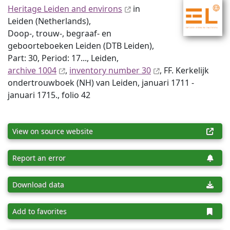
Heritage Leiden and environs
in
Leiden (Netherlands),
Doop-, trouw-, begraaf- en
geboorteboeken Leiden (DTB Leiden),
Part: 30, Period: 17..., Leiden,
archive 1004
,
inventory number 30
, FF. Kerkelijk
ondertrouwboek (NH) van Leiden, januari 1711 -
januari 1715., folio 42
View on source website
Report an error
Download data
Add to favorites