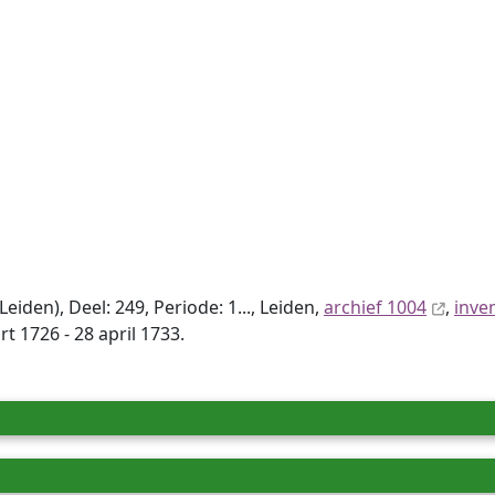
den), Deel: 249, Periode: 1..., Leiden,
archief 1004
,
inve
 1726 - 28 april 1733.