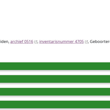
eiden,
archief 0516
,
inventaris­num­mer 4705
, Geboortere