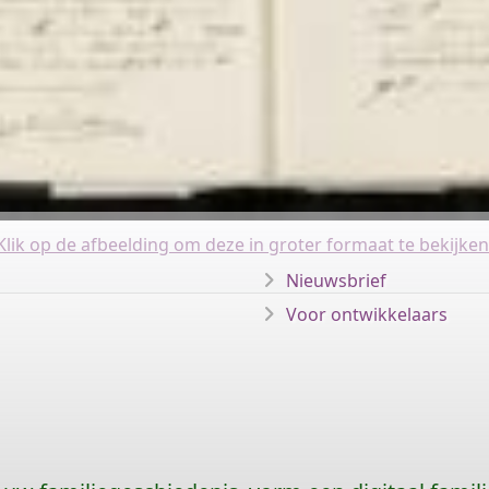
Klik op de afbeelding om deze in groter formaat te bekijken
Nieuwsbrief
Voor ontwikkelaars