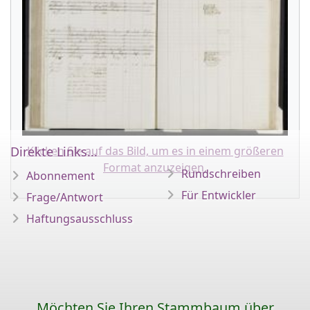
Klicken Sie auf das Bild, um es in einem größeren
Direkte Links...
Format anzuzeigen.
Rundschreiben
Abonnement
Für Entwickler
Frage/Antwort
Haftungsausschluss
Möchten Sie Ihren Stammbaum über