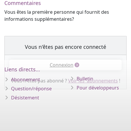
Commentaires
Vous êtes la première personne qui fournit des
informations supplémentaires?
Vous n'êtes pas encore connecté
Connexion
Liens directs...
Bulletin
Abonnement
Vous n'êtes pas abonné ?
Voir les abonnements
!
Pour développeurs
Question/réponse
Désistement