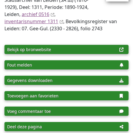
Stadsarchief van Leiden (SA III) (1816-
1929), Deel: 1311, Periode: 1890-1924,
Leiden,
archief 0516
,
inventaris­num­mer 1311
, Bevolkingsregister van
Leiden: 07. Gee-Gul. (2330 - 2826), folio 2743
Bekijk op bronwebsite
Fout melden
Gegevens downloaden
Toevoegen aan favorieten
Voeg commentaar toe
Deel deze pagina