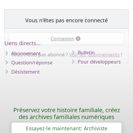
Vous n'êtes pas encore connecté
Connexion
Liens directs...
Bulletin
Abonnement
Vous n'êtes pas abonné ?
Voir les abonnements
!
Pour développeurs
Question/réponse
Désistement
Préservez votre histoire familiale, créez
des archives familiales numériques
Essayez-le maintenant: Archiviste