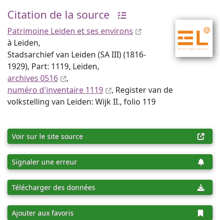
Citation de la source
Patrimoine Leiden et ses environs
à Leiden,
Stadsarchief van Leiden (SA III) (1816-
1929), Part: 1119, Leiden,
archives 0516
,
numéro d'inventaire 1119
, Register van de
volkstelling van Leiden: Wijk II., folio 119
Voir sur le site source
Signaler une erreur
Télécharger des données
Ajouter aux favoris