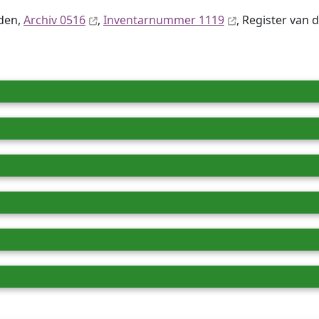
iden,
Archiv 0516
,
Inventar­nummer 1119
, Register van d