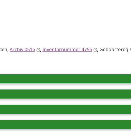
iden,
Archiv 0516
,
Inventar­nummer 4756
, Geboorteregis