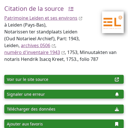
Citation de la source
Patrimoine Leiden et ses environs
à Leiden (Pays-Bas),
Notarissen ter standplaats Leiden
(Oud Notarieel Archief), Part: 1943,
Leiden,
archives 0506
,
numéro d'inventaire 1943
, 1753, Minuutakten van
notaris Hendrik Isacq Kreet, 1753., folio 787
Voir sur le site source
Signaler une erreur
Télécharger des données
Ajouter aux favoris