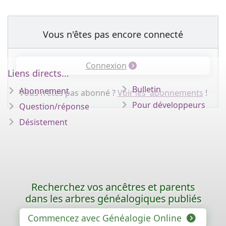
Vous n'êtes pas encore connecté
Connexion
Liens directs...
Bulletin
Abonnement
Vous n'êtes pas abonné ?
Voir les abonnements
!
Pour développeurs
Question/réponse
Désistement
Recherchez vos ancêtres et parents
dans les arbres généalogiques publiés
Commencez avec Généalogie Online