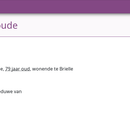
oude
le,
79 jaar oud
, wonende te Brielle
weduwe van