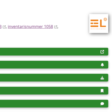
B
,
inventaris­num­mer 1058
,