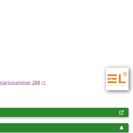
ntaris­num­mer 288
,