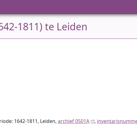
642-1811) te Leiden
eriode: 1642-1811, Leiden,
archief 0501A
,
inventaris­num­m