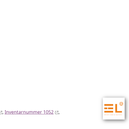
,
Inventar­nummer 1052
,