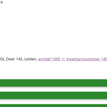
te
), Deel: 145, Leiden,
archief 1005
,
inventaris­num­mer 14