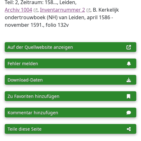
Teil: 2, Zeitraum: 158..., Leiden,
Archiv 1004
,
Inventar­nummer 2
, B. Kerkelijk
ondertrouwboek (NH) van Leiden, april 1586 -
november 1591., folio 132v
Auf der Quellwebsite anzeigen
Fehler melden
Download-Daten
Zu Favoriten hinzufügen
Kommentar hinzufügen
Teile diese Seite