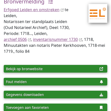
Bronvermelding
Erfgoed Leiden en omstreken
te
Leiden,
Notarissen ter standplaats Leiden
(Oud Notarieel Archief), Deel: 1730,
Periode: 1718..., Leiden,
archief 0506
,
inventaris­num­mer 1730
, 1718,
Minuutakten van notaris Pieter Kerkhooven, 1718-mei
1719., folio 84
Bekijk op bronwebsite
Fout melden
Gegevens downloaden
Toevoegen aan favorieten