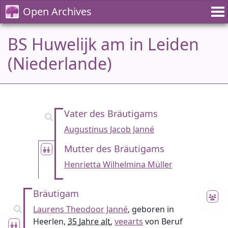
Open Archives
BS Huwelijk am in Leiden
(Niederlande)
Vater des Bräutigams
Augustinus Jacob Janné
Mutter des Bräutigams
Henrietta Wilhelmina Müller
Bräutigam
Laurens Theodoor Janné
, geboren in
Heerlen,
35 Jahre alt
,
veearts
von Beruf