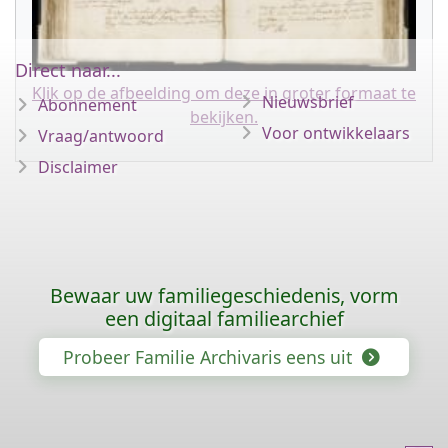
Direct naar...
Klik op de afbeelding om deze in groter formaat te
Nieuwsbrief
Abonnement
bekijken.
Voor ontwikkelaars
Vraag/antwoord
Disclaimer
Bewaar uw familiegeschiedenis, vorm
een digitaal familiearchief
Probeer Familie Archivaris eens uit