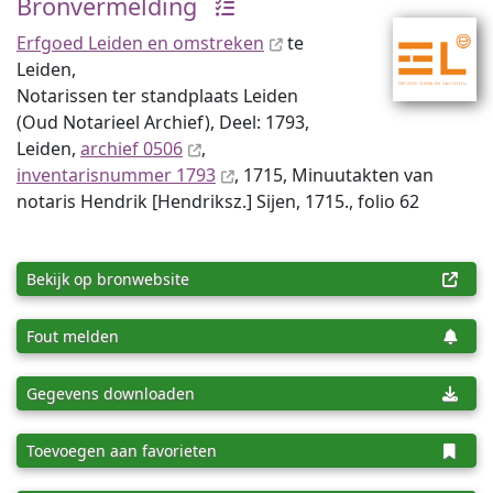
Bronvermelding
Erfgoed Leiden en omstreken
te
Leiden,
Notarissen ter standplaats Leiden
(Oud Notarieel Archief), Deel: 1793,
Leiden,
archief 0506
,
inventaris­num­mer 1793
, 1715, Minuutakten van
notaris Hendrik [Hendriksz.] Sijen, 1715., folio 62
Bekijk op bronwebsite
Fout melden
Gegevens downloaden
Toevoegen aan favorieten