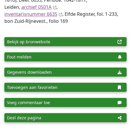
1816), Deel: 6635, Periode: 1642-1811,
Leiden,
archief 0501A
,
inventaris­num­mer 6635
, Elfde Register, fol. 1-233,
bon Zuid-Rijnevest., folio 169
Bekijk op bronwebsite
Fout melden
Gegevens downloaden
Toevoegen aan favorieten
Voeg commentaar toe
Deel deze pagina