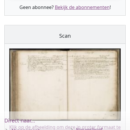
Geen abonnee?
Bekijk de abonnementen
!
Scan
Direct naar...
Klik op de afbeelding om deze in groter formaat te
Nieuwsbrief