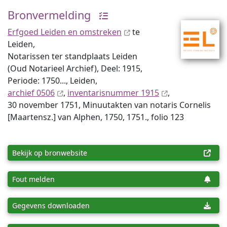
Bronvermelding
Erfgoed Leiden en omstreken
te
Leiden,
Notarissen ter standplaats Leiden
(Oud Notarieel Archief), Deel: 1915,
Periode: 1750..., Leiden,
archief 0506
,
inventaris­num­mer 1915
,
30 november 1751, Minuutakten van notaris Cornelis
[Maartensz.] van Alphen, 1750, 1751., folio 123
Bekijk op bronwebsite
Fout melden
Gegevens downloaden