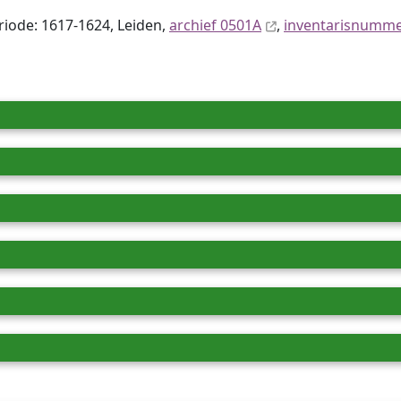
eriode: 1617-1624, Leiden,
archief 0501A
,
inventaris­num­m