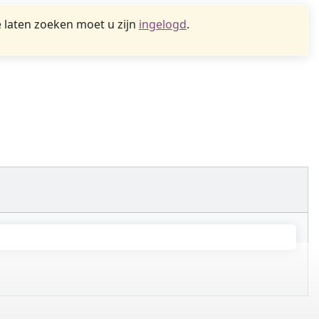
 laten zoeken moet u zijn
ingelogd
.