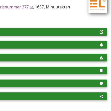
ris­num­mer 377
, 1637, Minuutakten