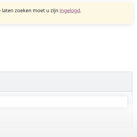
 laten zoeken moet u zijn
ingelogd
.