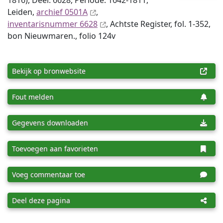
1816), Deel: 6628, Periode: 1642-1811,
Leiden,
archief 0501A
,
inventaris­num­mer 6628
, Achtste Register, fol. 1-352,
bon Nieuwmaren., folio 124v
Bekijk op bronwebsite
Fout melden
Gegevens downloaden
Toevoegen aan favorieten
Voeg commentaar toe
Deel deze pagina